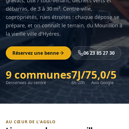
gravats, DIB / tout-venant, déchets verts et
débarras, de 3 à 30 m³. Centre-ville,
copropriétés, rues étroites : chaque dépose se
prépare, et on connaît le terrain, du Mourillon à
la vieille ville d'Hyères.
Réservez une benne
06 23 85 27 30
9 communes
7J/7
5,0/5
Desservies au centre
6h-20h
Avis Google
AU CŒUR DE L'AGGLO