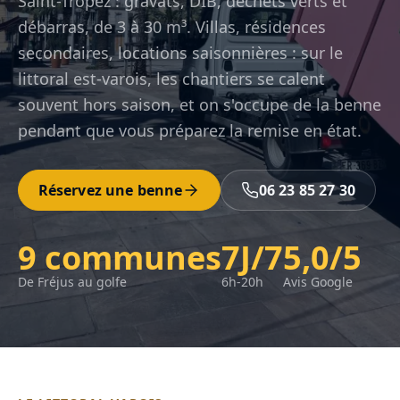
Saint-Tropez : gravats, DIB, déchets verts et
débarras, de 3 à 30 m³. Villas, résidences
secondaires, locations saisonnières : sur le
littoral est-varois, les chantiers se calent
souvent hors saison, et on s'occupe de la benne
pendant que vous préparez la remise en état.
Réservez une benne
06 23 85 27 30
9 communes
7J/7
5,0/5
De Fréjus au golfe
6h-20h
Avis Google