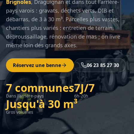
Brignoles
, Draguignan et dans tout l'arrière-
pays varois : gravats, déchets verts, DIB et
débarras, de 3 à 30 m³. Parcelles plus vastes,
chantiers plus variés : entretien de terrain,
débroussaillage, rénovation de mas ; on livre
même loin des grands axes.
Réservez une benne
06 23 85 27 30
7 communes
7J/7
Dans l'arrière-pays
6h-20h
Jusqu'à 30 m³
Gros volumes