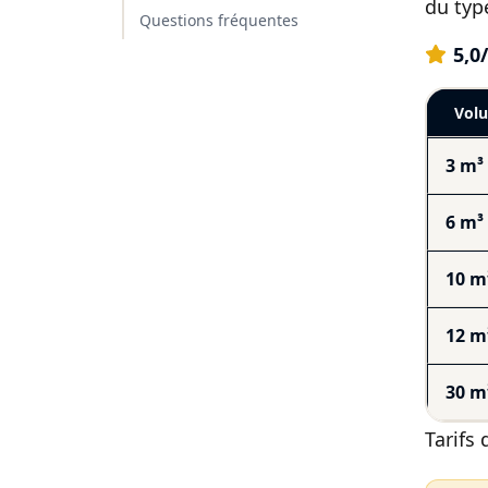
du typ
Questions fréquentes
5,0
Vol
3 m³
6 m³
10 m
12 m
30 m
Tarifs 