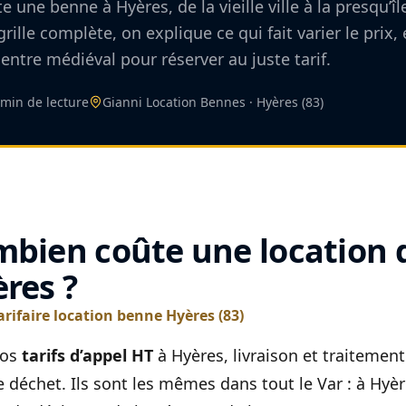
une benne à Hyères, de la vieille ville à la presqu’îl
grille complète, on explique ce qui fait varier le prix, 
centre médiéval pour réserver au juste tarif.
 min de lecture
Gianni Location Bennes · Hyères (83)
bien coûte une location 
res ?
tarifaire location benne Hyères (83)
nos
tarifs d’appel HT
à Hyères, livraison et traitemen
e déchet. Ils sont les mêmes dans tout le Var : à Hyè