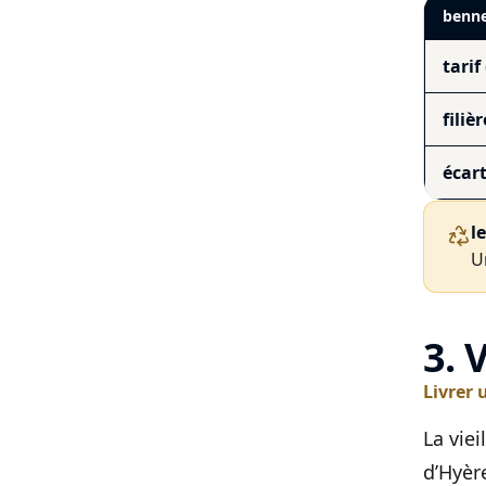
benne
tarif
filièr
écar
l
U
3. 
Livrer 
La viei
d’Hyèr