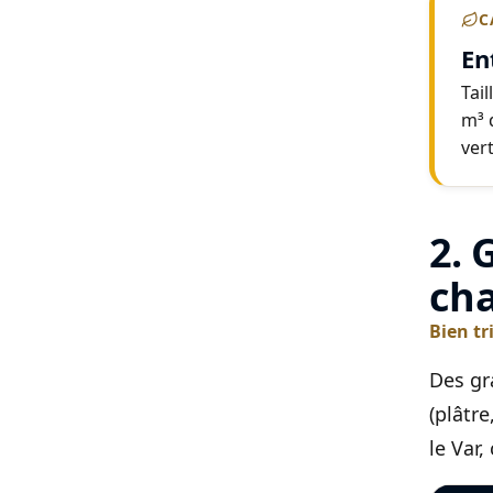
C
En
Tai
m³ d
vert
2. 
cha
Bien tr
Des gr
(plâtr
le Var,