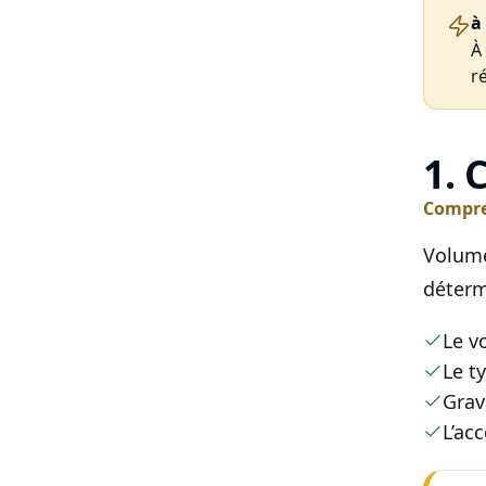
à
À
r
1. 
Compren
Volume
déterm
Le v
Le t
Grav
L’acc