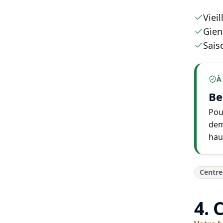
Vieil
Gien
Sais
À
Be
Pou
dem
hau
Centre
4. 