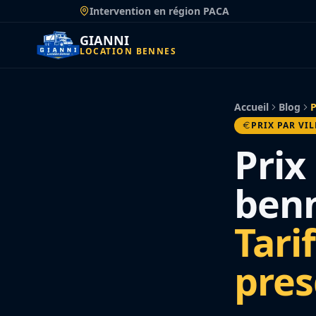
Passer
Intervention en région PACA
au
contenu
GIANNI
LOCATION BENNES
Accueil
Blog
P
PRIX PAR VIL
Prix
benn
Tarif
pres