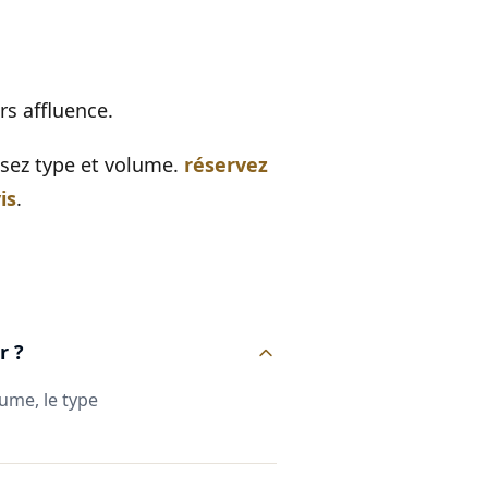
rs affluence.
issez type et volume.
réservez
is
.
r ?
lume, le type