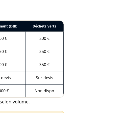
nant (DIB)
Déchets verts
00 €
200 €
50 €
350 €
00 €
350 €
 devis
Sur devis
000 €
Non dispo
» selon volume.