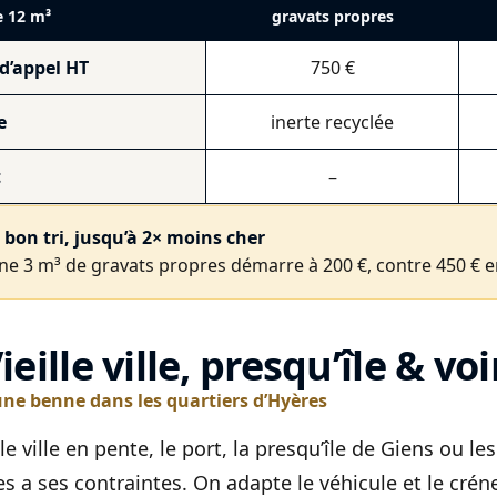
 12 m³
gravats propres
 d’appel HT
750 €
e
inerte recyclée
t
–
e bon tri, jusqu’à 2× moins cher
ne 3 m³ de gravats propres démarre à 200 €, contre 450 € en
Vieille ville, presqu’île & voi
une benne dans les quartiers d’Hyères
lle ville en pente, le port, la presqu’île de Giens ou l
es a ses contraintes. On adapte le véhicule et le crén