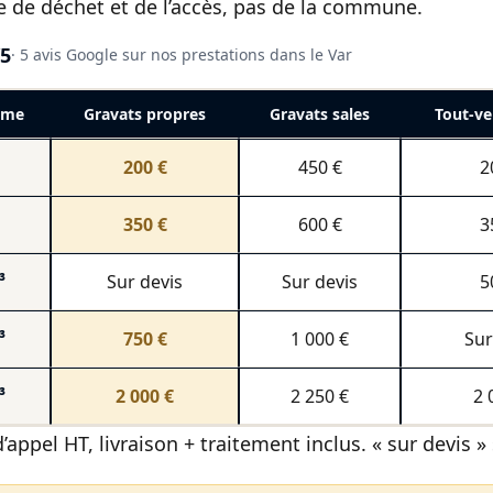
e de déchet et de l’accès, pas de la commune.
/5
· 5 avis Google sur nos prestations dans le Var
ume
Gravats propres
Gravats sales
Tout-ve
200 €
450 €
2
350 €
600 €
3
³
Sur devis
Sur devis
5
³
750 €
1 000 €
Sur
³
2 000 €
2 250 €
2 
d’appel HT, livraison + traitement inclus. « sur devis 