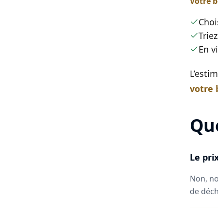
Votre 
Choi
Triez
En v
L’esti
votre
Que
Le pri
Non, no
de déche