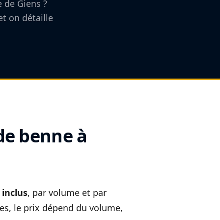
e de Giens ?
et on détaille
de benne à
t
inclus
, par volume et par
res, le prix dépend du volume,