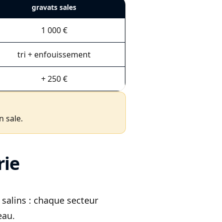
gravats sales
1 000 €
tri + enfouissement
+ 250 €
 sale.
rie
es salins : chaque secteur
eau.