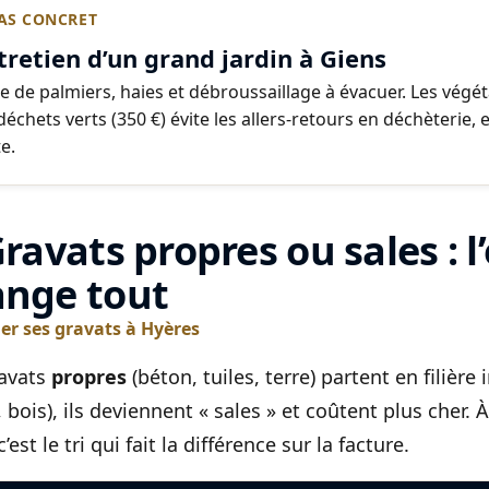
AS CONCRET
tretien d’un grand jardin à Giens
lle de palmiers, haies et débroussaillage à évacuer. Les vég
échets verts (350 €) évite les allers-retours en déchèterie, e
e.
Gravats propres ou sales : l
nge tout
ier ses gravats à Hyères
avats
propres
(béton, tuiles, terre) partent en filière
e, bois), ils deviennent « sales » et coûtent plus che
 c’est le tri qui fait la différence sur la facture.