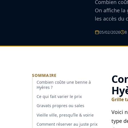
Combien coûte 
On affiche la 
les accès du 
05/02/2026
8
Com
SOMMAIRE
Combien coûte une benne à
Hyè
Hyères ?
Ce qui fait varier le prix
Grille 
Gravats propres ou sales
Voici 
Vieille ville, presqu’île & voirie
type d
Comment réserver au juste prix