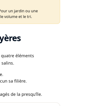
Pour un jardin ou une
e volume et le tri.
Hyères
s quatre éléments
salins.
e.
un sa filière.
gagés de la presqu’île.