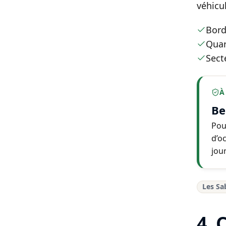
véhicu
Bord
Quar
Sect
À
Be
Pou
d’o
jour
Les Sa
4. 