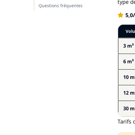
type d
Questions fréquentes
5,0
Vol
3 m³
6 m³
10 m
12 m
30 m
Tarifs 