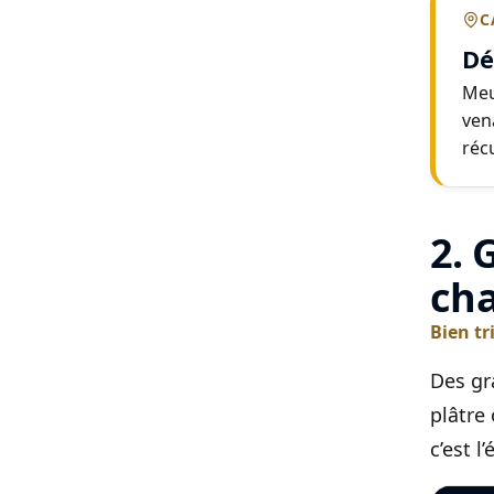
C
Dé
Meu
vena
réc
2. 
cha
Bien tr
Des gr
plâtre 
c’est 