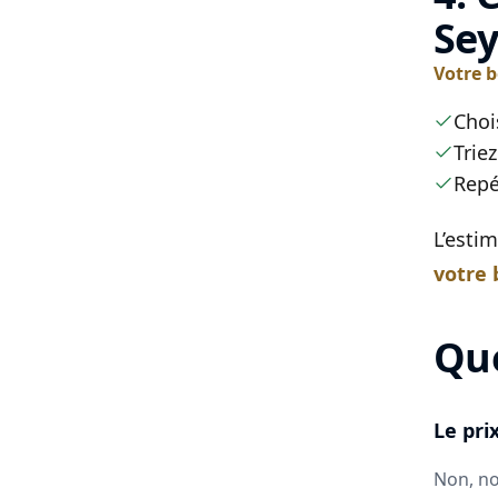
Se
Votre 
Choi
Triez
Repé
L’esti
votre 
Que
Le pri
Non, no