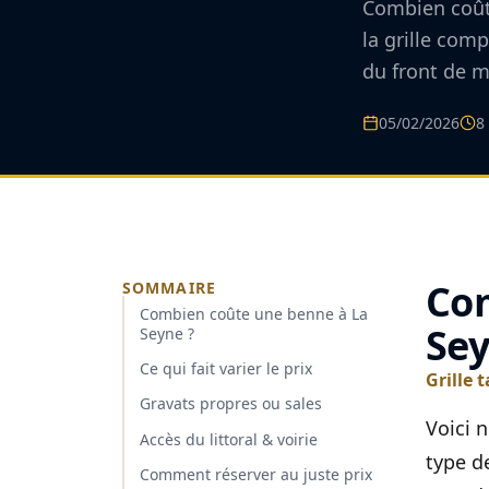
Combien coûte
la grille comp
du front de me
05/02/2026
8
Com
SOMMAIRE
Combien coûte une benne à La
Sey
Seyne ?
Ce qui fait varier le prix
Grille 
Gravats propres ou sales
Voici 
Accès du littoral & voirie
type de
Comment réserver au juste prix