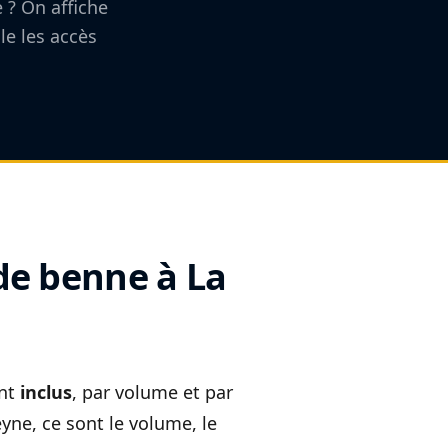
 ? On affiche
lle les accès
de benne à La
ent
inclus
, par volume et par
eyne, ce sont le volume, le