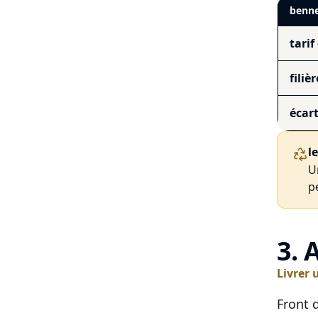
benne
tarif
filièr
écar
l
U
p
3. 
Livrer 
Front 