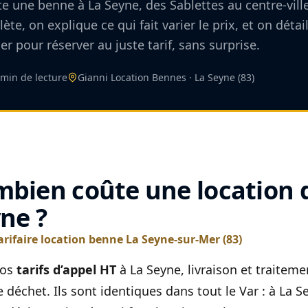
 une benne à La Seyne, des Sablettes au centre-ville
lète, on explique ce qui fait varier le prix, et on détai
r pour réserver au juste tarif, sans surprise.
 min de lecture
Gianni Location Bennes · La Seyne (83)
bien coûte une location 
ne ?
tarifaire location benne La Seyne-sur-Mer (83)
nos
tarifs d’appel HT
à La Seyne, livraison et traitem
 déchet. Ils sont identiques dans tout le Var : à La S