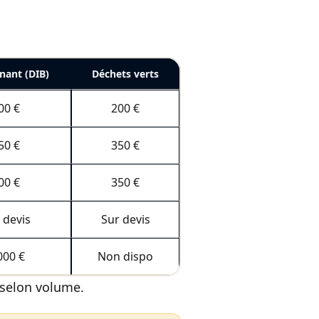
nant (DIB)
Déchets verts
00 €
200 €
50 €
350 €
00 €
350 €
 devis
Sur devis
000 €
Non dispo
» selon volume.