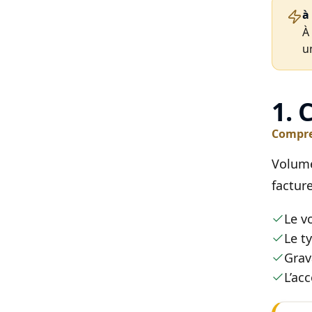
à
À
u
1. 
Compren
Volume
factur
Le v
Le t
Grav
L’ac