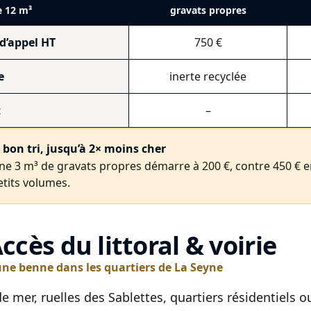
 12 m³
gravats propres
 d’appel HT
750 €
e
inerte recyclée
t
–
e bon tri, jusqu’à 2× moins cher
ne 3 m³ de gravats propres démarre à 200 €, contre 450 € en 
etits volumes.
Accès du littoral & voirie
une benne dans les quartiers de La Seyne
de mer, ruelles des Sablettes, quartiers résidentiels o