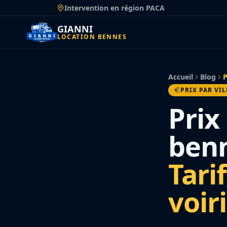
Passer
Intervention en région PACA
au
contenu
GIANNI
LOCATION BENNES
Accueil
Blog
P
PRIX PAR VIL
Prix
benn
Tarif
voir