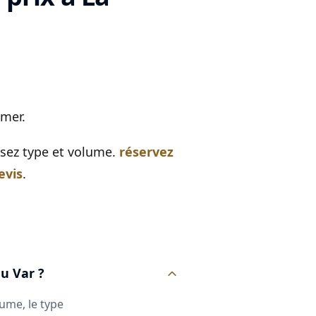
 mer.
issez type et volume.
réservez
evis
.
du Var ?
lume, le type