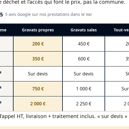
e déchet et l’accès qui font le prix, pas la commune.
/5
· 5 avis Google sur nos prestations dans le Var
ume
Gravats propres
Gravats sales
Tout-ve
200 €
450 €
2
350 €
600 €
3
³
Sur devis
Sur devis
5
³
750 €
1 000 €
Sur
³
2 000 €
2 250 €
2 
d’appel HT, livraison + traitement inclus. « sur devis 